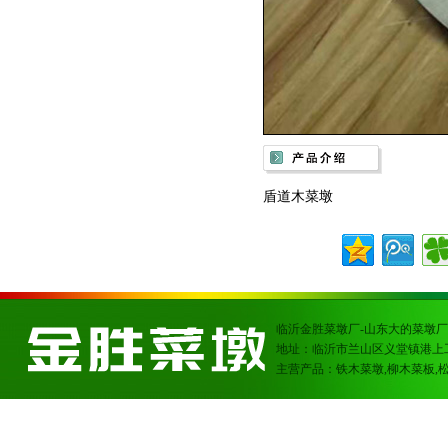
盾道木菜墩
临沂金胜菜墩厂-山东大的菜墩厂
地址：临沂市兰山区义堂镇港上
主营产品：铁木菜墩,柳木菜板,